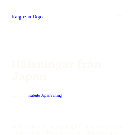
Hoppa
till
Kaigozan Dojo
innehåll
Hälsningar från
Japan
Skrivet av
Kabuto
i
Japanträning
Hallå där hemma. Jag pep iväg till Japan förra veckan
för att träna med Hatsumi Soke och Shihan’s. Jag har