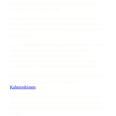
hunnit med 16 träningar, det blir 2 till sista dagen
imorgon innan jag åker hem.
Träningarna har varit bra (som alltid), det har inte
varit så mycket folk här. De flesta pallar inte med 29
graders värme och 90% luftfuktighet (inte jag heller,
egentligen).
Jag har antecknat alla träningar och har massvis med
nya idéer för träningen framöver. Jag tänkte gå
igenom feelingen och teknikerna på mitt
träningsläger den 27-28 juni. Det vore kul om ni
kunde komma, klicka på webbannern för mer info.
Jag har postat lite tankar på min egen hemsida, twitter
och facebook som kan ge er lite mer idéer…
Kabutoshimen
.
Imorgon är det sista träningen med Soke för den här
gången. Jag har köpt en kakemono (hängrulle) som
jag ska be Soke måla något på. Den ska jag hänga upp
i dojon.