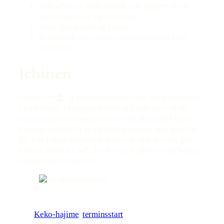
Alla utför en valfri teknik 100 gånger för att
manifestera sitt eget Ichinen.
Årets första träning börjar.
Sensei och alla elever avslutar med en kort
ceremoni
Ichinen
Ichinen
一念
är ett enda resolut löfte och beslut man
tar på allvar. Man ger ett löfte och står fast vid det
oavsett vad som händer under året, bära eller brista.
En sann
budōka
är en rättfärdig person man kan lita
på. Inte någon som velar fram och tillbaka och ger
tomma löften hit och dit. När en
budōka
tar ett beslut
så kan man lita på det.
Keko-hajime
terminsstart