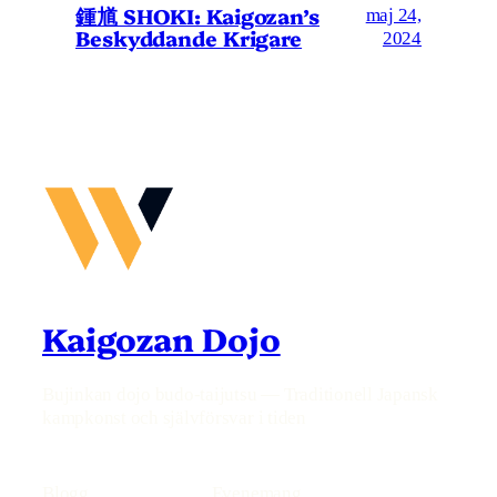
鍾馗 SHOKI: Kaigozan’s
maj 24,
Beskyddande Krigare
2024
Kaigozan Dojo
Bujinkan dojo budo-taijutsu — Traditionell Japansk
kampkonst och självförsvar i tiden
Blogg
Evenemang