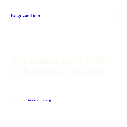
Hoppa
till
Kaigozan Dojo
innehåll
Terminsstart 2023
och Keiko-hajime
Skrivet av
Kabuto
i
Träning
Terminsstart 2023 och Keiko-hajime är nu redan på