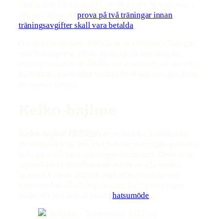
Tisdag den 3:e Januari kl 19:30-21:00. Vi välkomnar
alla nybörjare att
prova på två träningar innan
träningsavgifter skall vara betalda
.
Om ni missade detta tillfälle är ni välkomna Tisdagar
och Torsdagar kl 19:30. Kom 10-15 min tidigare,
träningen startar 19:30. Om du är sen och ser oss sitta
på mattan i meditation vänta tills vi rest oss upp innan
du öppnar dörren.
Keiko-hajime
Keiko-hajime 稽古始め
är en
budōka
‘s viktigaste
event under hela året. Det betyder träningsbegynnelse
och syftar till första träningen under året. Detta är en
japansk budō-tradition som utförs av alla seriösa
utövare. I Japan skänker man en extra tanke och
medvetenhet till allting man gör för första gången
under det nya året så kallad
hatsumōde
.