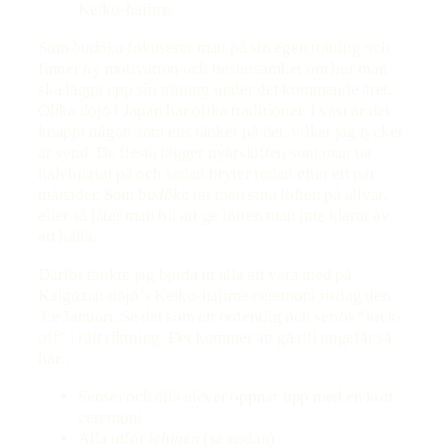
Som
budōka
fokuserar man på sin egen träning och
finner ny motivation och beslutsamhet om hur man
ska lägga upp sin träning under det kommande året.
Olika dōjō i Japan har olika traditioner. I väst är det
knappt någon som ens tänker på det, vilket jag tycker
är synd. De flesta lägger nyårslöften som man tar
halvhjärtat på och sedan bryter redan efter ett par
månader. Som
budōka
tar man sina löften på allvar,
eller så låter man bli att ge löften man inte klarar av
att hålla.
Därför tänkte jag bjuda in alla att vara med på
Kaigōzan dōjō’s Keiko-hajime ceremoni tisdag den
3:e Januari. Se det som en ordentlig och seriös “kick-
off” i rätt riktning. Det kommer att gå till ungefär så
här…
Sensei och alla elever öppnar upp med en kort
ceremoni
Alla utför
ichinen
(se nedan)