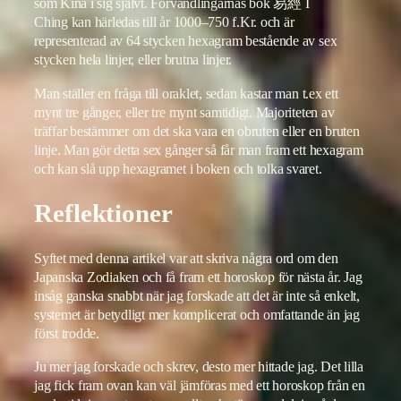
som Kina i sig självt. Förvandlingarnas bok 易經 I
Ching kan härledas till år 1000–750 f.Kr. och är
representerad av 64 stycken hexagram bestående av sex
stycken hela linjer, eller brutna linjer.
Man ställer en fråga till oraklet, sedan kastar man t.ex ett
mynt tre gånger, eller tre mynt samtidigt. Majoriteten av
träffar bestämmer om det ska vara en obruten eller en bruten
linje. Man gör detta sex gånger så får man fram ett hexagram
och kan slå upp hexagramet i boken och tolka svaret.
Reflektioner
Syftet med denna artikel var att skriva några ord om den
Japanska Zodiaken och få fram ett horoskop för nästa år. Jag
insåg ganska snabbt när jag forskade att det är inte så enkelt,
systemet är betydligt mer komplicerat och omfattande än jag
först trodde.
Ju mer jag forskade och skrev, desto mer hittade jag. Det lilla
jag fick fram ovan kan väl jämföras med ett horoskop från en