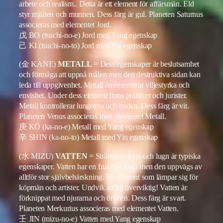
arbete och realism.. Detta är ett element för affärsmän. Eld
styr mjälten och munnen. Dess färg är gul. Planeten Saturnus
associeras med elementet Jord.
戊 BO (tsuchi-no-e) Jord med Yang egenskap
己 KI (tsuchi-no-to) Jord med Yin egenskap
(金 KANE)
METALL
= Dess egenskaper är beslutsamhet
och förmåga att uppnå målen men den destruktiva sidan kan
leda till uppgivenhet. Metall representerar viljestyrka och
envishet. Under dess element finns politiker och jurister.
Metall kontrollerar lungorna och huden. Dess färg är vit.
Planeten Venus associeras med elementet Metall.
庚 KŌ (ka-no-e) Metall med Yang egenskap
辛 SHIN (ka-no-to) Metall med Yin egenskap
(水 MIZU)
VATTEN
= Stränghet, kyla och lugn är typiska
egenskaper. Vatten har en fruktbar kraft men den uppvägs av
alltför stor självbehärskning. Ett element som lämpar sig för
köpmän och artister. Undvik att bli överviktig! Vatten är
förknippat med njurarna och öronen. Dess färg är svart.
Planeten Merkurius associeras med elementet Vatten.
壬 JIN (mizu-no-e) Vatten med Yang egenskap