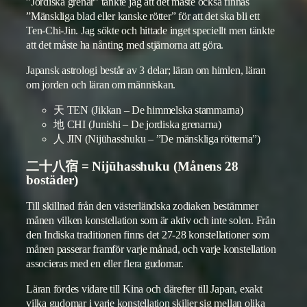
”Jordiska grenar” tänkte jag att det måste också finnas
”Mänskliga blad eller kanske rötter” för att det ska bli ett
Ten-Chi-Jin. Jag sökte och hittade inget speciellt men tänkte
att det måste ha nånting med stjärnorna att göra.
Japansk astrologi består av 3 delar; läran om himlen, läran
om jorden och läran om människan.
天 TEN (Jikkan – De himmelska stammarna)
地 CHI (Junishi – De jordiska grenarna)
人 JIN (Nijūhasshuku – ”De mänskliga rötterna”)
二十八宿 = Nijūhasshuku (Månens 28
bostäder)
Till skillnad från den västerländska zodiaken bestämmer
månen vilken konstellation som är aktiv och inte solen. Från
den Indiska traditionen finns det 27-28 konstellationer som
månen passerar framför varje månad, och varje konstellation
associeras med en eller flera gudomar.
Läran fördes vidare till Kina och därefter till Japan, exakt
vilka gudomar i varje konstellation skiljer sig mellan olika