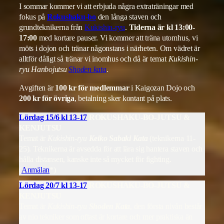
I sommar kommer vi att erbjuda några extraträningar med
fokus på
Rokushaku-bo
den långa staven och
grundteknikerna från
Kukishin-ryu
.
Tiderna är kl 13:00-
17:00
med kortare pauser. Vi kommer att träna utomhus, vi
möts i dojon och tränar någonstans i närheten. Om vädret är
alltför dåligt så tränar vi inomhus och då är temat
Kukishin-
ryu Hanbojutsu
Shoden kata
.
Avgiften är
100 kr för medlemmar
i Kaigozan Dojo och
200 kr för övriga
, betalning sker kontant på plats.
Lördag 15/6 kl 13-17
ROKUSHAKU-BO-JUTSU &
KENJUTSU
Temat är
Kukishin-ryu
Keiko Sabaki Kata
(teknikerna 11-
25). Teknikerna är avsedda för att lära sig hantera staven och
hålla distansen, kanske inte så mycket för fighting.
(
Anmälan
*)
Lördag 20/7 kl 13-17
ROKUSHAKU-BO-JUTSU &
KENJUTSU
Temat är
Kukishin-ryu
Shoden Kata
, den första nivån består
av nio tekniker som oftast är kortare och mer praktiska än