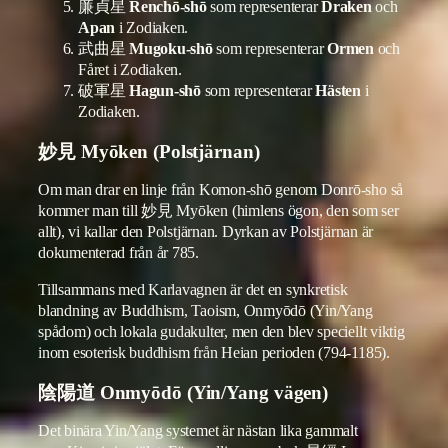
廉貞星
Renchō-shō
som representerar
Draken
och
Apan
i Zodiaken.
武曲星
Mugoku-shō
som representerar
Ormen
och
Fåret i Zodiaken.
破軍星
Hagun-shō
som representerar
Hästen
i
Zodiaken.
妙見 Myōken (Polstjärnan)
Om man drar en linje från Komon-shō genom Donrō-sho så
kommer man till 妙見 Myōken (himlens ögon, den som ser
allt), vi kallar den Polstjärnan. Dyrkan av Polstjärnan är
dokumenterad från år 785.
Tillsammans med Karlavagnen är det en synkretisk
blandning av Buddhism, Taoism, Onmyōdō (Yin/Yang
spådom) och lokala gudakulter, men den blev speciellt viktig
inom esoterisk buddhism från Heian perioden (794-1185).
陰陽道 Onmyōdō (Yin/Yang vägen)
Det binära Yin/Yang systemet är nästan lika gammalt