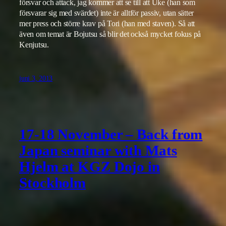
försvar och attack, jag kommer att se till att Uke (han som
försvarar sig med svärdet) inte är alltför passiv, utan sätter
mer press och större krav på Tori (han med staven). Så att
även om temat är Bojutsu så blir det också mycket fokus på
Kenjutsu.
juni 3, 2013
17-18 November – Back from
Japan seminar with Mats
Hjelm at KGZ Dojo in
Stockholm