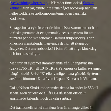
”
veckotidnings-horoskop
”. Klart det finns också
Samuraj
kaniner
. Men jag tänkte inte ställa något horoskop här utan
hellre förklara grundkomponenterna i den Japanska
Zodiaken.
Sexagesimala cykeln eller de himmelska stammarna och de
jordiska grenarna är ett gammalt kinesiskt system för att
numrera periodiska fenomen (särskilt tidsperioder). I den
kinesiska månkalendern används det för att skapa 60-
årscykler. Det används också i Kina för att ange klockslag,
och inom astrologin.
Man tror att systemet stammar ända från Shangdynastin
(cirka 1766 f.Kr. till 1046 f.Kr.). På kinesiska kallas systemet
tiāngān dìzhī 天干地支 eller vanligen bara gānzhī. Systemet
används förutom i Kina även i Japan, Korea och Vietnam.
Enligt Nihon Shoki importerades denna kalender år 553 till
Japan. Men det dröjde till år 604 då Japan officiellt
anammade kalendern och cykeln startade.
Det traditionella sättet att räkna åren är att ange vilket år