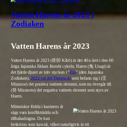
Vatten Harens år 2023 i
Zodiaken
Vatten Harens år 2023
Vatten Harens år 2023 (癸卯 Kibō) är det 40:e året i den 60
åriga Japanska Jikkan Jūnishi cykeln. Haren (兔 Usagi) är
det fjärde djuret av tolv stycken i ”
Eto
” (den Japanska
Zodiaken).
2022 var det Tigerns år
som befann sig i (壬
Mizunoe) det positiva vattnets element, som nu övergår till
(癸 Mizunoto) det negativa vattnets element som styrs av
Haren.
Människor födda i kaninens år
sägs vara konflikträdda och
tillbakadragna. De kan
beskrivas som kawaii, vilket naturligtvis är ett