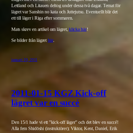
Lettland och Litauen deltog under dessa två dagar. Temat för
lägret var Sanshin no kata och Juttejutsu. Eventuellt blir det
ett till läger i Riga efter sommaren.
Mats skrev en artikel om lägret,
klicka här
!
Se bilder från lägret
här
.
januari 19, 2011
2011-01-15 KGZ Kick-off
lägret var en succé
Den 15/1 hade vi ett ”kick-off läger” och det blev en succé!
Alla fem Shidōshi (instruktörer); Viktor, Kent, Daniel, Erik