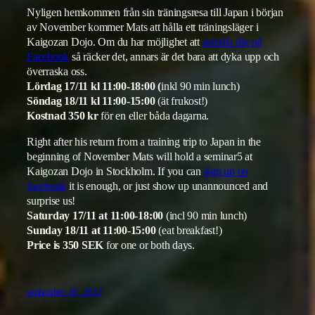
Nyligen hemkommen från sin träningsresa till Japan i början
av November kommer Mats att hålla ett träningsläger i
Kaigozan Dojo. Om du har möjlighet att
anmäla dig på
Facebook
så räcker det, annars är det bara att dyka upp och
överraska oss.
Lördag 17/11 kl 11:00-18:00 (
inkl 90 min lunch)
Söndag 18/11 kl 11:00-15:00
(ät frukost!)
Kostnad 350 kr
för en eller båda dagarna.
Right after his return from a training trip to Japan in the
beginning of November Mats will hold a seminar5 at
Kaigozan Dojo in Stockholm. If you can
sign up on
facebook
it is enough, or just show up unannounced and
surprise us!
Saturday 17/11 at 11:00-18:00
(incl 90 min lunch)
Sunday 18/11 at 11:00-15:00
(eat breakfast!)
Price is 350 SEK
for one or both days.
september 10, 2012