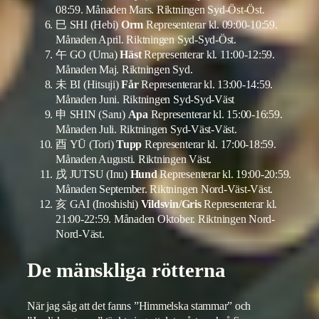
08:59. Månaden Mars. Riktningen Syd-Öst-Öst.
巳 SHI (Hebi)
Orm
Representerar kl. 09:00-10:59.
Månaden April. Riktningen Syd-Syd-Öst.
午 GO (Uma)
Häst
Representerar kl. 11:00-12:59.
Månaden Maj. Riktningen Syd.
未 BI (Hitsuji)
Får
Representerar kl. 13:00-14:59.
Månaden Juni. Riktningen Syd-Syd-Väst
申 SHIN (Saru)
Apa
Representerar kl. 15:00-16:59.
Månaden Juli. Riktningen Syd-Väst-Väst.
酉 YŪ (Tori)
Tupp
Representerar kl. 17:00-18:59.
Månaden Augusti. Riktningen Väst.
戌 JUTSU (Inu)
Hund
Representerar kl. 19:00-20:59.
Månaden September. Riktningen Nord-Väst-Väst.
亥 GAI (Inoshishi)
Vildsvin/Gris
Representerar kl.
21:00-22:59. Månaden Oktober. Riktningen Nord-
Nord-Väst.
De mänskliga rötterna
När jag såg att det fanns ”Himmelska stammar” och