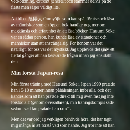
veckotidning, extremt generellt och stämmer delvis på de
flesta men säger väldigt lite.
Att bli en 陰陽人 Onmyōjin som kan spå, förutse och läsa
av människor som en öppen bok handlar nog mer om
magkänsla och erfarenhet än att läsa böcker. Hatsumi Sōke
var en sådan person, han kunde läsa av situationer och
människor utan att anstränga sig. För honom var det
naturligt, för oss var det mystiskt. Jag upplevde det själv ett
flertal gånger att han besvarade frågan innan jag ens ställt
den.
Min första Japan-resa
Min första träning med Hatsumi Sōke i Japan 1990 pratade
han i 5-10 minuter innan påhälsningen inför alla, och det
kändes som att han pratade direkt till mig även fast jag inte
förstod allt (genom översättaren), min träningskompis sade
sedan ”vad fan pratade han om?”.
Men det var ord jag verkligen behövde höra, det har tagit
mig många år att förstå vad som hände. Jag tror inte att han