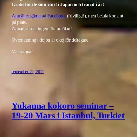
Gratis för de som varit i Japan och tränat i år!
Anmäl er gärna på Facebook
(frivilligt!), men betala kontant
på plats.
Annars är det ingen föranmälan!
Övernattning i dojon är okej för deltagare.
Välkomna!
september 22, 2011
Yukanna kokoro seminar –
19-20 Mars i Istanbul, Turkiet