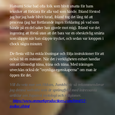
Hatsumi Sōke bad ofta folk som blivit utsatta för hans
tekniker att förklara för alla vad som hände. Ibland förstod
jag hur jag hade blivit lurad, ibland tog det lång tid att
processa (jag har fortfarande ingen förklaring på vad som
hände på en del saker han gjorde mot mig). Ibland var det
ingenting att förstå utan att det bara var en obeskrivlig smärta
som släppte när han släppte trycket, och sedan var kroppen i
chock några minuter.
De flesta vill ha enkla lösningar och följa instruktioner för att
också bli en mästare. När det i verkligheten enbart handlar
om att tålmodigt träna, träna och träna. Med träningen
utvecklas också de ”osynliga egenskaperna” om man är
öppen för det.
Vill du veta mer om Jikkan, Junishi etc så rekommenderar
jag denna websida som är sprängfylld med intressanta
artiklar om Japansk mytologi och religioner.
–
https://www.onmarkproductions.com/html/12-
zodiac.shtml