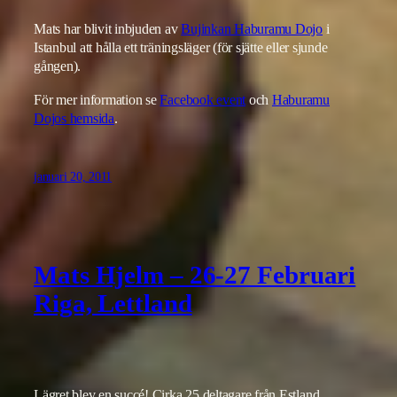
Mats har blivit inbjuden av
Bujinkan Haburamu Dojo
i
Istanbul att hålla ett träningsläger (för sjätte eller sjunde
gången).
För mer information se
Facebook event
och
Haburamu
Dojos hemsida
.
januari 20, 2011
Mats Hjelm – 26-27 Februari
Riga, Lettland
Lägret blev en succé! Cirka 25 deltagare från Estland,