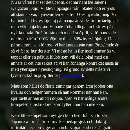
Nu är våren här ser det ut som, det har hänt lite saker i
Kaigozan Dojo. Vi blev uppsagda från lokalen och erbjöds
att stanna kvar, hyresvärden ville ha 100% hyreshöjning. Vi
har inte haft hyreshöjning på många år så det är förståeligt att
man ville höja hyran. Vi hade förhandlingar och skrev på ett
nytt kontrakt för 1 år från och med 1:a April, vi förhandlade
ner hyran från 100% höjning till ca 50% hyreshöjning. Det är
på smärtgränsen för oss, vi har knappt gått runt föregående år
så vi får se hur det går. Vi måste ha in fler medlemmar än vi
tappar eller en pålitlig klubb som vill dela lokal med oss
annars är det inte säkert att vi kan förlänga kontraktet nästa år
med ytterligare hyreshöjning. På grund av detta måste vi
tyvärr också höja agifterna (
mer info här
).
Mats som hållt i de flesta träningar genom åren jobbar ofta
kvällar och helger numera så han kommer när han kan,
spirituellt är han alltid i dojon. Men vi har många andra
kompetenta instruktörer som fyller i när han inte kan.
Kent till exempel som nyligen kom hem från sin första
Japanresa för i år är en mycket pedagogisk och duktig
instruktör, rykten säger att han blev graderad också, grattis