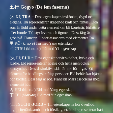
五行 Gogyo (De fem faserna)
(木 KI)
TRÄ
= Dess egenskaper är skönhet, dygd och
elegans. Trä representerar skapande kraft och fantasi. Den
som är född under detta element kan bli konstnär, författare
eller bonde. Trä styr levern och ögonen. Dess färg är
grön/blå. Planeten Jupiter associeras med elementet Trä.
甲 KŌ (ki-no-e) Trä med Yang egenskap
乙 OTSU (ki-no-to) Trä med Yin egenskap
(火 HI)
ELD
= Dess egenskaper är skönhet, lycka och
glädje. Eld representerar lidelse och hetta men också
klarsynthet. Dess destruktiva sida får inte förringas. Ett
element för handlingskraftiga personer. Eld behärskar hjärtat
och blodet. Dess färg är röd. Planeten Mars associeras med
elementet Eld.
丙 HEI (hi-no-e) Eld med Yang egenskap
丁 TEI (hi-no-to) Eld med Yin egenskap
(土 TSUCHI)
JORD
= Till egenskaperna hör överflöd,
lugn, eftertänksamhet och försiktighet. Jord representerar hårt