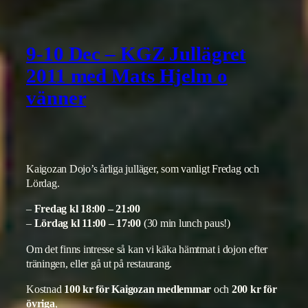
9-10 Dec – KGZ Jullägret
2011 med Mats Hjelm o
vänner
Kaigozan Dojo’s årliga julläger, som vanligt Fredag och
Lördag.
–
Fredag kl 18:00 – 21:00
–
Lördag kl 11:00 – 17:00
(30 min lunch paus!)
Om det finns intresse så kan vi käka hämtmat i dojon efter
träningen, eller gå ut på restaurang.
Kostnad
100 kr för Kaigozan medlemmar
och
200 kr för
övriga
,