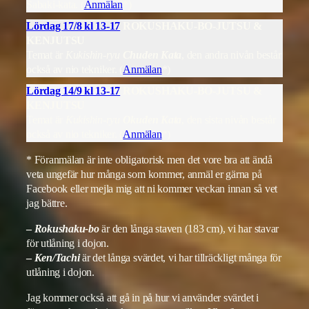
Sabaki-kata. (
Anmälan
*)
Lördag 17/8 kl 13-17
ROKUSHAKU-BO-JUTSU &
KENJUTSU
Temat är
Kukishin-ryu
Chuden Kata
, den andra nivån består
också av nio tekniker. (
Anmälan
*)
Lördag 14/9 kl 13-17
ROKUSHAKU-BO-JUTSU &
KENJUTSU
Temat är
Kukishin-ryu
Okuden Kata
, den sista nivån består
också av nio tekniker. (
Anmälan
*)
* Föranmälan är inte obligatorisk men det vore bra att ändå
veta ungefär hur många som kommer, anmäl er gärna på
Facebook eller mejla mig att ni kommer veckan innan så vet
jag bättre.
–
Rokushaku-bo
är den långa staven (183 cm), vi har stavar
för utlåning i dojon.
–
Ken/Tachi
är det långa svärdet, vi har tillräckligt många för
utlåning i dojon.
Jag kommer också att gå in på hur vi använder svärdet i