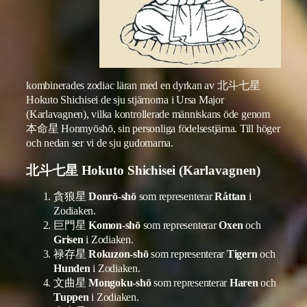
kombinerades zodiac läran med en dyrkan av 北斗七星
Hokuto Shichisei de sju stjärnorna i Ursa Major
(Karlavagnen), vilka kontrollerade människans öde genom
本命星 Honmyōshō, sin personliga födelsestjärna. Till höger
och nedan ser vi de sju gudomarna.
北斗七星 Hokuto Shichisei (Karlavagnen)
貪狼星
Donrō-shō
som representerar
Råttan
i
Zodiaken.
巨門星
Komon-shō
som representerar
Oxen
och
Grisen
i Zodiaken.
禄存星
Rokuzon-shō
som representerar
Tigern
och
Hunden
i Zodiaken.
文曲星
Mongoku-shō
som representerar
Haren
och
Tuppen
i Zodiaken.