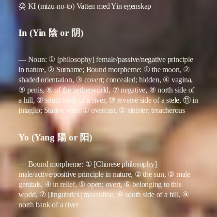
癸 KI (mizu-no-to) Vatten med Yin egenskap
In (Yin 陰 or 阴)
— Noun: ① [philosophy] female/passive/negative principle
in nature, ② Surname; Bound morpheme: ① the moon, ②
shaded orientation, ③ covert; concealed; hidden, ④ vagina,
⑤ penis, ⑥ of the netherworld, ⑦ negative, ⑧ north side of
a hill, ⑨ south bank of a river, ⑩ reverse side of a stele, ⑪ in
intaglio; Stative verb: ① overcast, ② sinister; treacherous
Yo (Yang 陽 or 阳)
— Bound morpheme: ① [Chinese philosophy]
male/active/positive principle in nature, ② the sun, ③ male
genitals, ④ in relief, ⑤ open; overt, ⑥ belonging to this
world, ⑦ [linguistics] masculine, ⑧ south side of a hill, ⑨
north bank of a river