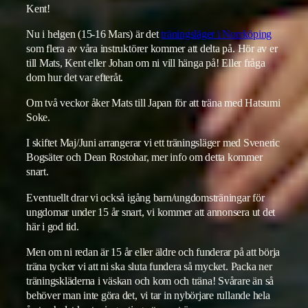
Kent!
Nu i helgen (15-16 Mars) är det
träningsläger i Norrköping
som flera av våra instruktörer kommer att delta på. Hör av er
till Mats, Kent eller Johan om ni vill hänga på! Eller fråga
dom hur det var efteråt.
Om två veckor åker Mats till Japan för att träna med Hatsumi
Soke.
I skiftet Maj/Juni arrangerar vi ett träningsläger med Sveneric
Bogsäter och Dean Rostohar, mer info om detta kommer
snart.
Eventuellt drar vi också igång barn/ungdomsträningar för
ungdomar under 15 år snart, vi kommer att annonsera ut det
här i god tid.
Men om ni redan är 15 år eller äldre och funderar på att börja
träna tycker vi att ni ska sluta fundera så mycket. Packa ner
träningskläderna i väskan och kom och träna! Svårare än så
behöver man inte göra det, vi tar in nybörjare rullande hela