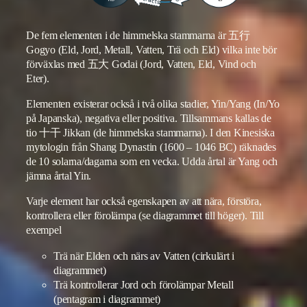
De fem elementen i de himmelska stammarna är 五行
Gogyo (Eld, Jord, Metall, Vatten, Trä och Eld) vilka inte bör
förväxlas med 五大 Godai (Jord, Vatten, Eld, Vind och
Eter).
Elementen existerar också i två olika stadier, Yin/Yang (In/Yo
på Japanska), negativa eller positiva. Tillsammans kallas de
tio 十干 Jikkan (de himmelska stammarna). I den Kinesiska
mytologin från Shang Dynastin (1600 – 1046 BC) räknades
de 10 solarna/dagarna som en vecka. Udda årtal är Yang och
jämna årtal Yin.
Varje element har också egenskapen av att nära, förstöra,
kontrollera eller förolämpa (se diagrammet till höger). Till
exempel
Trä när Elden och närs av Vatten (cirkulärt i
diagrammet)
Trä kontrollerar Jord och förolämpar Metall
(pentagram i diagrammet)