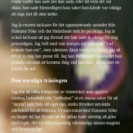
visste varför han sade det han sade, eller till vem det var
riktat, han sade förmodligen bara saker han kände var viktiga
att säga just då utan tanke.
Jag är enormt tacksam för det uppmuntrande samtalet från
Hatsumi Sōke och det förändrade mitt liv på riktigt. Jag är
också tacksam att jag förstod det han sade är viktigt för mig
personligen. Jag höll med min kompis när han sade ”vad
pratade han om”, men nånstans djupt inom mig kände jag att
det är ju mig han pratar till. Jag kan fortfarande känna det han
pratade om utan att komma ihåg vad han sade, det är mer en
känsla än ord.
Den osynliga träningen
Jag tror att olika kategorier av människor som upplevt
nånting fantastiskt ofta ”ordbajsar” ut en massa saker för att
”skryta” och föda sitt eget ego, andra försöker använda
intellektet för att förklara. Vi som tränat med Hatsumi Sōke
en längre tid har förstått att det sällan hade nånting att göra
med logik, det var ofta någonting oförklarligt nästan magiskt
och övernaturligt.