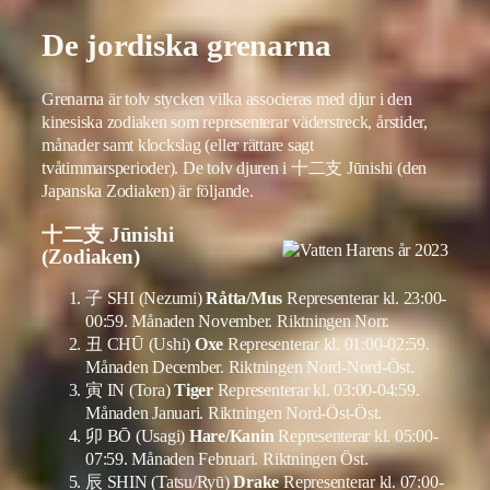
De jordiska grenarna
Grenarna är tolv stycken vilka associeras med djur i den
kinesiska zodiaken som representerar väderstreck, årstider,
månader samt klockslag (eller rättare sagt
tvåtimmarsperioder). De tolv djuren i 十二支 Jūnishi (den
Japanska Zodiaken) är följande.
十二支 Jūnishi
(Zodiaken)
子 SHI (Nezumi)
Råtta/Mus
Representerar kl. 23:00-
00:59. Månaden November. Riktningen Norr.
丑 CHŪ (Ushi)
Oxe
Representerar kl. 01:00-02:59.
Månaden December. Riktningen Nord-Nord-Öst.
寅 IN (Tora)
Tiger
Representerar kl. 03:00-04:59.
Månaden Januari. Riktningen Nord-Öst-Öst.
卯 BŌ (Usagi)
Hare/Kanin
Representerar kl. 05:00-
07:59. Månaden Februari. Riktningen Öst.
辰 SHIN (Tatsu/Ryū)
Drake
Representerar kl. 07:00-