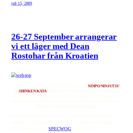
juli 15, 2009
26-27 September arrangerar
vi ett läger med Dean
Rostohar från Kroatien
Temat för detta seminarium kommer att vara
NINPO/NINJUTSU
och
SHINKEN KATA
. Dean kommer att inkludera all sin erfarenhet
och lära ut äkta Ninpo stridskonst från träningar med Hatsumi Soke
i Japan, sin tid som Polis, som medlem av SJP Alpha och SPECWOG
(SPECcial Warriors Operation Group).
Dean har tränat budo i 35 år, han är en före detta Polis och
medlem i SJP (Special Police Force – SWAT) i Kroatien.
Dean driver numera
SPECWOG
och är också