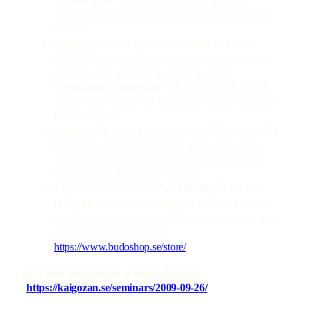
Lördag kväll
: Som vanligt bjuder vi med alla
deltagare ut på middag. Mer info om detta på lördag
morgon..
Söndag
: Vi startar kl 11:00 och slutar runt 15:00.
OBS! Vi har ingen längre lunch, utan endast kortare
raster. Ta med något att äta under pauserna.
Långsamma människor
: om du inte redan anmält
dig till lägret kanske det finns plats kvar, se hemsidan
för senaste nytt.
Lägeravgift
: En dags träning kostar 500 kr, eller 850
kr för båda dagarna. Vi föreslår att du nästa gång
anmäler dig och betalar enligt instruktionerna tidigt
nästa gång för att utnyttja vår rabatt.
Läger DVD
: Vi kommer att filma lägret. Du kan
förbeställa filmen under lägret för 200 kr (vi skickar
den till dig när den är klar). Eller så kan du köpa den
på KGZ Budo Shop senare…
https://www.budoshop.se/store/
För mer information se denna hemsida…
https://kaigozan.se/seminars/2009-09-26/