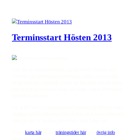
Terminsstart Hösten 2013
Jaha det är visst terminsstart, jag glömmer ofta bort det
eftersom jag personligen och många andra i dojon aldrig
riktigt tar något uppehåll. Vi kör på året runt, och glömmer
ibland bort att andra tar ledigt och andra väntar på nåt sorts
officiellt startdatum.
Nu är det höst och några kanske funderar på att börja träna
nånting, javisst välkomna! Det är bara att komma förbi och
hälsa på oss, se lokalen, provträna, ställa frågor etc.
Ni har
karta här
, ni har
träningstider här
, och
övrig info
i
meny knapparna ovan.