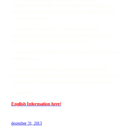
Träningen fortsätter tills vidare tisdagar och torsdagar kl
19:00 till 20:30 (ibland 21:00 om det finns tillräckligt med
energi kvar i gruppen).
Årsavgiften för hela 2014 är 3500kr plus det gula
medlemskortet som alla ska ha kostar 2000JPY (växla in
själva det kostar ca 130kr med dagens kurs).
Terminsavgiften är 1800kr för jan till sista maj. Plus det gula
medlemskortet.
Vi bjuder nybörjare på två provträningar gratis, ni kan
komma när ni vill under terminen (OBS mejla inte och fråga
om det är ok att komma, det är okej att komma oanmäld!)
Välkomna!
English Information here!
december 31, 2013