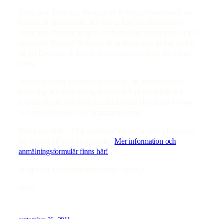
Varje gång Dean är i Japan så tar Soke upp honom och ber
honom att demonstrera och lära ut från sin erfarenhet av
riktig strid (inbördeskriget i det forna Jugoslavien) och arbete
som polis. Hatsumi Soke gör detta för att visa att han tycker
att det Dean har att lära ut är relevant och viktigt för oss att
förstå.
Nu har vi bjudit in honom till Sverige att undervisa oss i
hantering och användning av kniv och pistol, taktik och
försvar. Det lär också bli ganska mycket obeväpnat försvar,
och nya influenser från Japanträningarna.
Missa inte detta, vi har endast ett begränsat antal platser, och
det är först till kvarn som gäller!
Mer information och
anmälningsformulär finns här!
Hoppas vi ses på detta fantastiska läger 🙂
/Mats