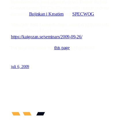
huvudinstruktör, hand grundade också Tactical Technic
Combat System T.T.C.S. För hans fulla resume se dessa
hemsidor,
Bujinkan i Kroatien
och
SPECWOG
.
Missa inte detta fantastiska läger, anmäl er på denna sida
snarast (klicka på Application fliken)
https://kaigozan.se/seminars/2009-09-26/
For more inspiration see
this page
with pictures!
juli 6, 2009