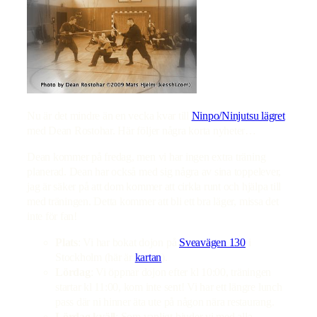
Nu är det mindre än en vecka kvar till
Ninpo/Ninjutsu lägret
med Dean Rostohar. Här följer några korta nyheter…
Dean kommer på fredag, men vi har ingen extra träning
planerad. Dean har också med sig några av sina toppelever,
jag är säker på att dom kommer att cirkla runt och hjälpa till
med träningen. Detta kommer att bli ett bra läger, missa det
inte för fan!
Plats
: Vi har bokat dojon på
Sveavägen 130
i
Stockholm (här är
kartan
).
Lördag
: Vi öppnar dojon efter kl 10:00, träningen
startar kl 11:00, kom inte sent! Vi har ett längre lunch
pass där ni hinner äta ute på någon nära restaurang.