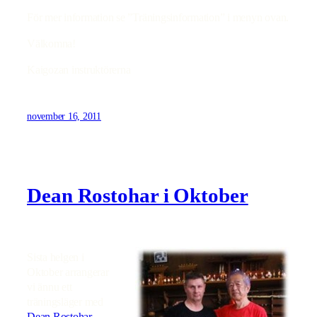
För mer information se ”Träningsinformation” i menyn ovan.
Välkomna!
Kaigozan instruktörerna
november 16, 2011
Dean Rostohar i Oktober
Sista helgen i
Oktober arrangerar
vi ännu ett
träningsläger med
Dean Rostohar
,