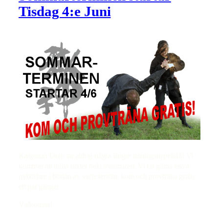
Tisdag 4:e Juni
Kaigozan Dojo tar aldrig några längre träningsuppehåll! Vi
kommer att träna under hela sommaren. Vi tar gärna emot
nybörjare i början av varje termin, kom och provträna gratis
ett par gånger.
Välkomna!