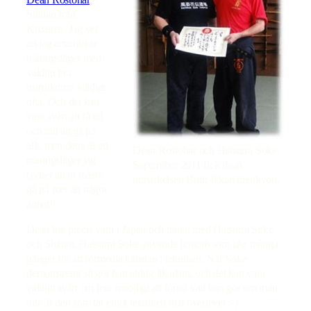
Shihan från
Kroatien. Jag vet
att jag arrangerar
träningsläger med
väldigt bra
instruktörer väldigt
ofta. Och det kan
vara svårt att få tid
och råd att gå på
allt, men detta är ett
Dean Rostohar och Hatsumi Soke.
träningsläger jag
September 2011 fick dean
tycker att ni måste
utmärkelsen Bufu-ikkan menkyou.
gå på mer än något
annat!
Dean har precis varit i Japan och tränat med Hatsumi Soke
och Shihan. Hatsumi Soke använde honom som
uke
många
gånger för att förmedla känslan i tekniken. När Soke
demonstrerar så gör han aldrig likadant, och det kan vara
väldigt svårt om inte omöjligt att förstå vad han gör om man
inte är den som tar emot tekniken och överlever ;-).