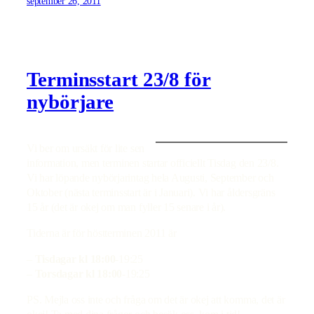
september 26, 2011
Terminsstart 23/8 för
nybörjare
Vi ber om ursäkt för lite sen
information, men terminen startar officiellt Tisdag den 23/8.
Vi har löpande nybörjarintag hela Augusti, September och
Oktober (nästa terminsstart är i Januari). Vi har åldersgräns
15 år (det är okej om man fyller 15 senare i år).
Tiderna är för höstterminen 2011 är
–
Tisdagar kl 18:00
-19:25
–
Torsdagar kl 18:00
-19:25
PS. Mejla oss inte och fråga om det är okej att komma, det är