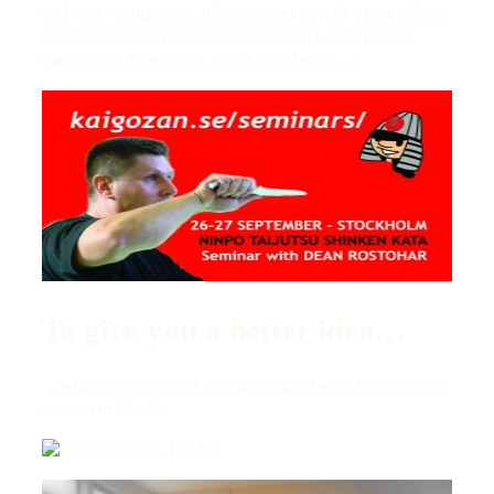
and want to support us, please contact us with a post address
and we will send you these flyers to hand out to people
interested in the seminar. (Read more below…)
To give you a better idea…
…what Dean will teach see the pictures below from a recent
seminar in Croatia.