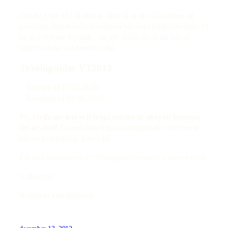
Om du fyller 15 i år eller är äldre så är du välkommen att
provträna Bujinkan budo-taijutsu hos oss i Kaigozan dojo. Vi
tar in nybörjare löpande, var inte rädda för att ha missat
något! och tar väl hand om dig.
Träningstider VT2013
– Tisdagar kl 19:00-21:00
– Torsdagar kl 19:00-21:00
PS.
Mejla oss inte och fråga om det är okej att komma,
det är okej!
Ta med dina frågor, träningskläder och besök
oss för provträning, kom i tid!
För mer information se “Träningsinformation” i menyn ovan.
Välkomna!
Kaigozan instruktörerna