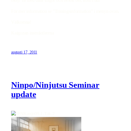
okej! Ta med dina frågor och besök oss, kom i tid!
För mer information se ”Träningsinformation” i menyn ovan.
Välkomna!
Kaigozan instruktörerna
augusti 17, 2011
Ninpo/Ninjutsu Seminar
update