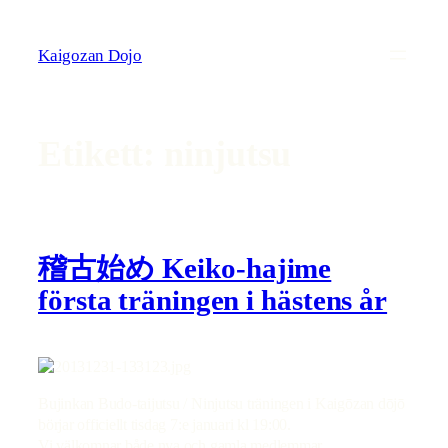
Hoppa
till
Kaigozan Dojo
innehåll
Etikett:
ninjutsu
稽古始め Keiko-hajime
första träningen i hästens år
Bujinkan Budo-taijutsu / Ninjutsu träningen i Kaigōzan dōjō
börjar officiellt tisdag 7:e januari kl 19:00.
Vi välkomnar både nya och gamla medlemmar.