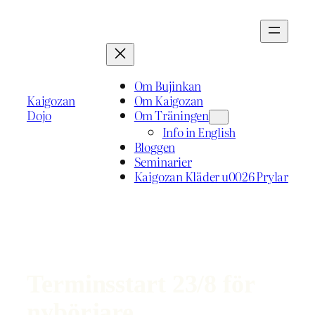
Hoppa
till
innehåll
Om Bujinkan
Kaigozan
Om Kaigozan
Dojo
Om Träningen
Info in English
Bloggen
Seminarier
Kaigozan Kläder u0026 Prylar
Terminsstart 23/8 för
nybörjare