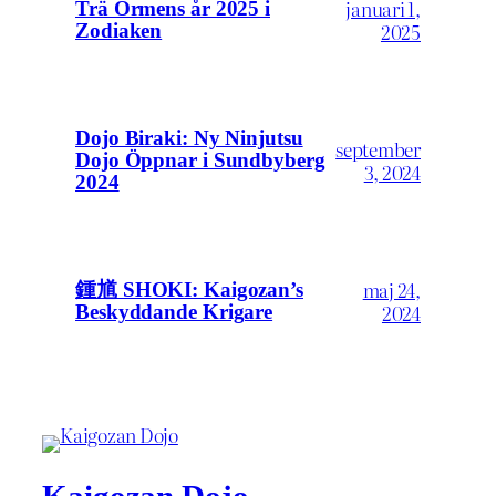
januari 1,
Trä Ormens år 2025 i
2025
Zodiaken
Dojo Biraki: Ny Ninjutsu
september
Dojo Öppnar i Sundbyberg
3, 2024
2024
maj 24,
鍾馗 SHOKI: Kaigozan’s
2024
Beskyddande Krigare