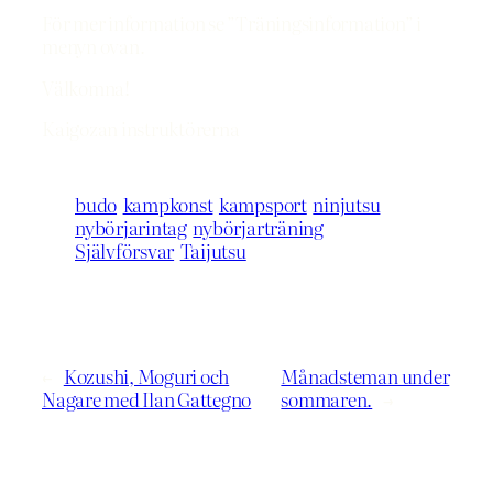
För mer information se ”Träningsinformation” i
menyn ovan.
Välkomna!
Kaigozan instruktörerna
budo
kampkonst
kampsport
ninjutsu
nybörjarintag
nybörjarträning
Självförsvar
Taijutsu
←
Kozushi, Moguri och
Månadsteman under
Nagare med Ilan Gattegno
sommaren.
→