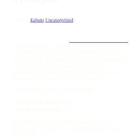
Skrivet av
Kabuto
i
Uncategorized
Vi ber om ursäkt för lite
sen information, men terminen startar officiellt
Tisdag den 23/8. Vi har löpande nybörjarintag hela
Augusti, September och Oktober (nästa
terminsstart är i Januari). Vi har åldersgräns 15 år
(det är okej om man fyller 15 senare i år).
Tiderna är för höstterminen 2011 är
–
-19:25
Tisdagar kl 18:00
–
-19:25
Torsdagar kl 18:00
PS. Mejla oss inte och fråga om det är okej att
komma, det är okej! Ta med dina frågor och besök
oss, kom i tid!