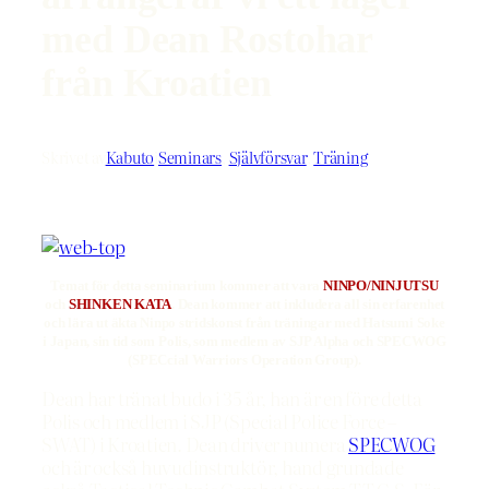
med Dean Rostohar
från Kroatien
Skrivet av
Kabuto
i
Seminars
, 
Självförsvar
, 
Träning
Temat för detta seminarium kommer att vara
NINPO/NINJUTSU
och
SHINKEN KATA
. Dean kommer att inkludera all sin erfarenhet
och lära ut äkta Ninpo stridskonst från träningar med Hatsumi Soke
i Japan, sin tid som Polis, som medlem av SJP Alpha och SPECWOG
(SPECcial Warriors Operation Group).
Dean har tränat budo i 35 år, han är en före detta
Polis och medlem i SJP (Special Police Force –
SWAT) i Kroatien. Dean driver numera
SPECWOG
och är också huvudinstruktör, hand grundade