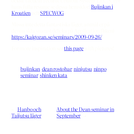
också Tactical Technic Combat System T.T.C.S. För
hans fulla resume se dessa hemsidor,
Bujinkan i
Kroatien
och
SPECWOG
.
Missa inte detta fantastiska läger, anmäl er på
denna sida snarast (klicka på Application fliken)
https://kaigozan.se/seminars/2009-09-26/
For more inspiration see
this page
with pictures!
bujinkan
dean rostohar
ninjutsu
ninpo
seminar
shinken kata
←
Hanbo och
About the Dean seminar in
Taijutsu läger
September
→