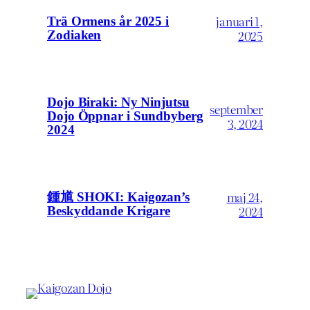
januari 1,
Trä Ormens år 2025 i
2025
Zodiaken
Dojo Biraki: Ny Ninjutsu
september
Dojo Öppnar i Sundbyberg
3, 2024
2024
maj 24,
鍾馗 SHOKI: Kaigozan’s
2024
Beskyddande Krigare